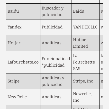
Buscador y
Baidu
Baidu
web
publicidad
Yandex
Publicidad
YANDEX LLC
web
Hotjar
Hotjar
Analíticas
webs
Limited
La
laf
Funcionalidad
Lafourchette.co
Fourchette
elte
/ publicidad
SAS
mod
Analíticas y
Stripe
Stripe, Inc
m.s
publicidad
Newrelic,
New Relic
Analíticas
nr-d
Inc