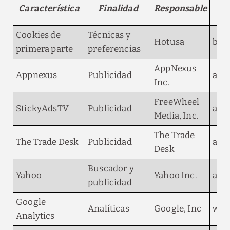
Característica
Finalidad
Responsable
Cookies de
Técnicas y
Hotusa
boo
primera parte
preferencias
AppNexus
Appnexus
Publicidad
adn
Inc.
FreeWheel
StickyAdsTV
Publicidad
ads.
Media, Inc.
The Trade
The Trade Desk
Publicidad
adsr
Desk
Buscador y
Yahoo
Yahoo Inc.
ana
publicidad
Google
Analíticas
Google, Inc
web
Analytics