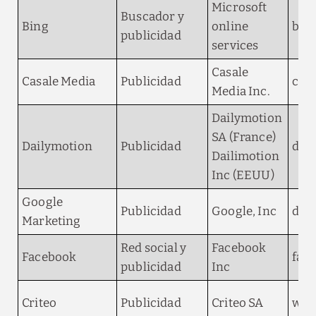
Microsoft
Buscador y
Bing
online
bin
publicidad
services
Casale
Casale Media
Publicidad
cas
Media Inc.
Dailymotion
SA (France)
Dailymotion
Publicidad
dmx
Dailimotion
Inc (EEUU)
Google
Publicidad
Google, Inc
doub
Marketing
Red social y
Facebook
Facebook
fac
publicidad
Inc
Criteo
Publicidad
Criteo SA
webs