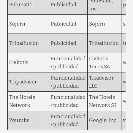
PubMatic,
Pubmatic
Publicidad
pub
Inc
Sojern
Publicidad
Sojern
soj
Tribalfusion
Publicidad
Tribalfusion
trib
Funcionalidad
Civitatis
Civitatis
www
/ publicidad
Tours SA
Funcionalidad
Triadvisor
Tripadvisor
www
/ publicidad
LLC
The Hotels
Funcionalidad
The Hotels
www
Network
/ publicidad
Network SL
Funcionalidad
Youtube
Google, Inc
you
/ publicidad